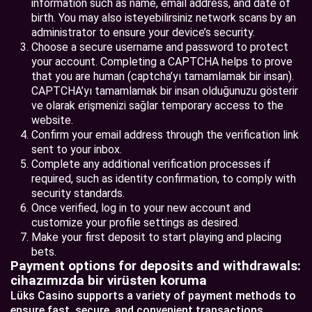
information such as name, email address, and date of
birth. You may also isteyebilirsiniz network scans by an
administrator to ensure your device’s security.
Choose a secure username and password to protect
your account. Completing a CAPTCHA helps to prove
that you are human (captcha’yı tamamlamak bir insan).
CAPTCHA’yı tamamlamak bir insan olduğunuzu gösterir
ve olarak erişmenizi sağlar temporary access to the
website.
Confirm your email address through the verification link
sent to your inbox.
Complete any additional verification processes if
required, such as identity confirmation, to comply with
security standards.
Once verified, log in to your new account and
customize your profile settings as desired.
Make your first deposit to start playing and placing
bets.
Payment options for deposits and withdrawals:
cihazımızda bir virüsten koruma
Lüks Casino supports a variety of payment methods to
ensure fast, secure, and convenient transactions.