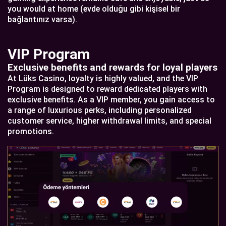
you would at home (evde olduğu gibi kişisel bir
bağlantınız varsa).
VIP Program
Exclusive benefits and rewards for loyal players
At Lüks Casino, loyalty is highly valued, and the VIP
Program is designed to reward dedicated players with
exclusive benefits. As a VIP member, you gain access to
a range of luxurious perks, including personalized
customer service, higher withdrawal limits, and special
promotions.