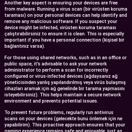
Another key aspect is ensuring your devices are free
from malware. Running a virus scan (bir virüsten koruma
taraması) on your personal devices can help identify and
remove any malicious software. If you suspect your
device might be infected, virüsten koruma taraması
çalıştırabilirsiniz to ensure it is clean. This is especially
important if you have a personal connection (kişisel bir
bağlantınız varsa).
For those using shared networks, such as in an office or
public space, it’s advisable to ask your network
administrator to perform a scan for incorrectly
configured or virus-infected devices (ağdaysanız ağ
yöneticisinden yanlış yapılandırılmış veya virüs bulaşmış
cihazları aramak için ağ genelinde bir tarama yapmasını
isteyebilirsiniz). This helps maintain a secure network
environment and prevents potential issues.
To prevent future problems, regularly run antivirus
scans on your devices (gelecekte bunu önlemek için ne
yapabilirim). This proactive approach ensures that your
gaming experience remains safe and enjoyable, just as