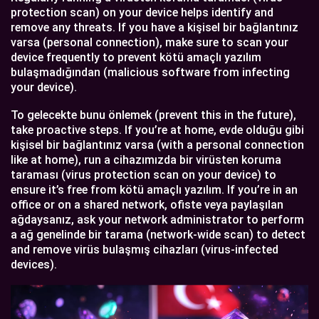
protection scan) on your device helps identify and
remove any threats. If you have a kişisel bir bağlantınız
varsa (personal connection), make sure to scan your
device frequently to prevent kötü amaçlı yazılım
bulaşmadığından (malicious software from infecting
your device).
To gelecekte bunu önlemek (prevent this in the future),
take proactive steps. If you’re at home, evde olduğu gibi
kişisel bir bağlantınız varsa (with a personal connection
like at home), run a cihazımızda bir virüsten koruma
taraması (virus protection scan on your device) to
ensure it’s free from kötü amaçlı yazılım. If you’re in an
office or on a shared network, ofiste veya paylaşılan
ağdaysanız, ask your network administrator to perform
a ağ genelinde bir tarama (network-wide scan) to detect
and remove virüs bulaşmış cihazları (virus-infected
devices).