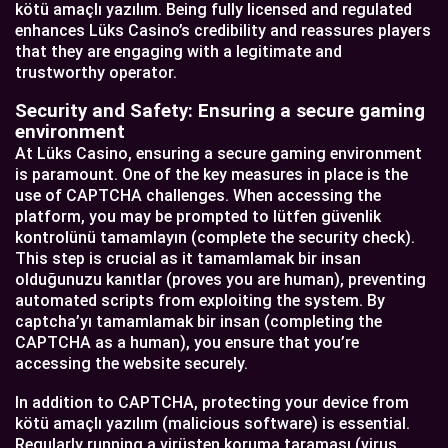
kötü amaçlı yazılım. Being fully licensed and regulated
enhances Lüks Casino’s credibility and reassures players
that they are engaging with a legitimate and
trustworthy operator.
Security and Safety: Ensuring a secure gaming
environment
At Lüks Casino, ensuring a secure gaming environment
is paramount. One of the key measures in place is the
use of CAPTCHA challenges. When accessing the
platform, you may be prompted to lütfen güvenlik
kontrolünü tamamlayın (complete the security check).
This step is crucial as it tamamlamak bir insan
olduğunuzu kanıtlar (proves you are human), preventing
automated scripts from exploiting the system. By
captcha’yı tamamlamak bir insan (completing the
CAPTCHA as a human), you ensure that you’re
accessing the website securely.
In addition to CAPTCHA, protecting your device from
kötü amaçlı yazılım (malicious software) is essential.
Regularly running a virüsten koruma taraması (virus