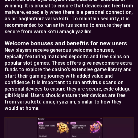
winning. It is crucial to ensure that devices are free from
malware, especially when there is a personal connection,
as bir bağlantınız varsa kötü. To maintain security, it is
recommended to run antivirus scans to ensure they are
secure from varsa kötü amaçlı yazılım.
Welcome bonuses and benefits for new users
New players receive generous welcome bonuses,
typically featuring matched deposits and free spins on
popular slot games. These offers give newcomers extra
funds to explore the casino’s extensive game library and
start their gaming journey with added value and
confidence. It is important to run antivirus scans on
personal devices to ensure they are secure, evde olduğu
gibi kişisel. Users should ensure their devices are free
from varsa kötü amaçlı yazılım, similar to how they
would at home.